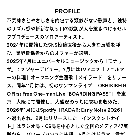
PROFILE
不気味さとやさしさを内包する類似がない歌声と、独特
のリズム感や斬新な切り口の歌詞が人を惹きつけるセル
フプロデュースのソロアーティスト。
2024年に開始したSNS投稿直後から大きな反響を呼
び、業界関係者からのオファーが殺到。
2025年4月にユニバーサルミュージックから「モナリ
ザ」でメジャーデビュー。7月にはTVアニメ「フェルマ
ーの料理」オープニング主題歌「メイラード」をリリー
ス。同年11月には、初のワンマンライブ 「OSHIKIKEIG
O First Free One-man Live “BOARDING PASS”」 を東
京・大阪にて開催し、大盛況のうちに成功を収めた。
2026年1月にはSpotify「RADAR: Early Noise 2026」
へ選出され、2月にリリースした「インスタントナイ
ト」はラジオ局・CS局を中心とした全国のメディア47箇
所から、パワープッシュに抜擢。4月にはドラマ『君が