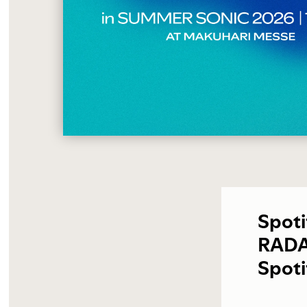
Spo
RAD
Spo