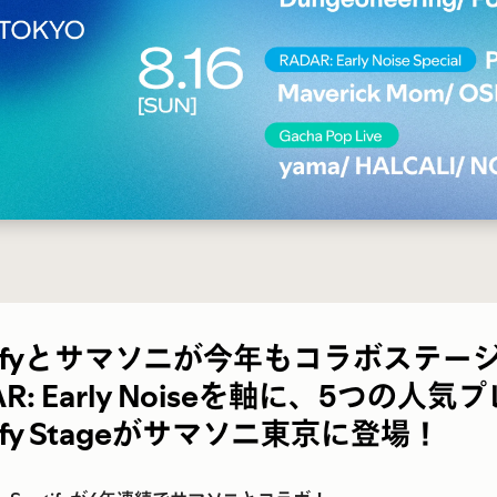
tifyとサマソニが
今年もコラボステー
AR: Early Noiseを軸に、5つ
tify Stageがサマソニ東京に登場！