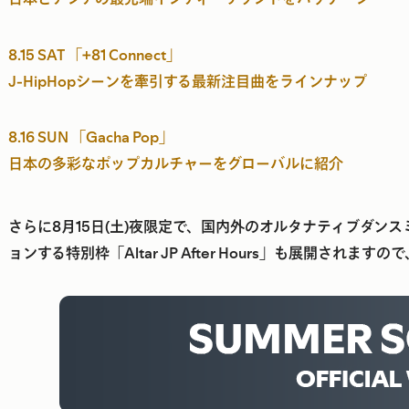
8.15 SAT
「+81 Connect」
J-HipHopシーンを牽引する最新注目曲をラインナップ
8.16 SUN
「Gacha Pop」
日本の多彩なポップカルチャーをグローバルに紹介
さらに8月15日(土)夜限定で、国内外のオルタナティブダンスミ
ョンする特別枠「Altar JP After Hours」も展開され