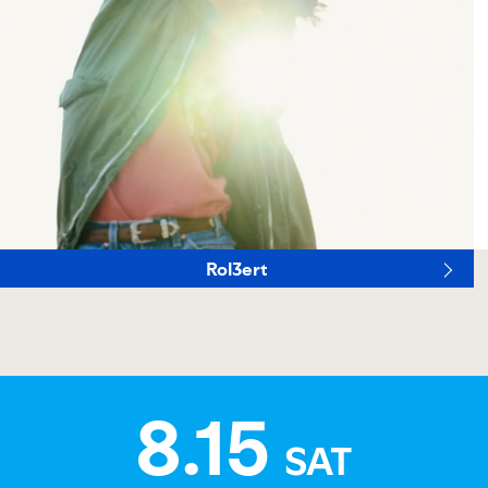
Rol3ert
8.15
SAT