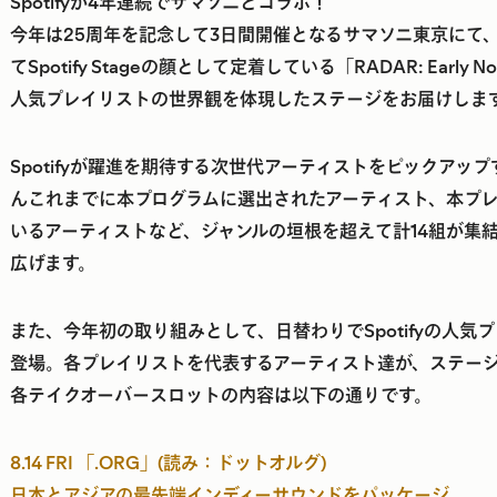
Spotifyが4年連続でサマソニとコラボ！
今年は25周年を記念して3日間開催となるサマソニ東京にて、Spo
てSpotify Stageの顔として定着している「RADAR: Ea
人気プレイリストの世界観を体現したステージをお届けしま
Spotifyが躍進を期待する次世代アーティストをピックアップする「
んこれまでに本プログラムに選出されたアーティスト、本プ
いるアーティストなど、ジャンルの垣根を超えて計14組が集
広げます。
また、今年初の取り組みとして、日替わりでSpotifyの人
登場。各プレイリストを代表するアーティスト達が、ステー
各テイクオーバースロットの内容は以下の通りです。
8.14 FRI
「.ORG」
(読み：ドットオルグ)
日本とアジアの最先端インディーサウンドをパッケージ