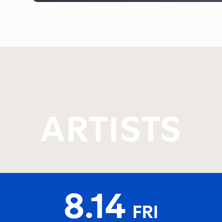
ARTISTS
8.14
FRI